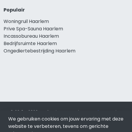
Populair
Woningruil Haarlem
Prive Spa-Sauna Haarlem
Incassobureau Haarlem
Bedrijfsruimte Haarlem
Ongediertebestrijding Haarlem
© 2019 - 2026 Realisatie en SEO door
SEO-bureau
Lion
We gebruiken cookies om jouw ervaring met deze
Internet. Betaal alleen voor bewezen resultaten?
SEO
optimalisatie No Cure No Pay
.
Haarlem
is onderdeel van Lion
website te verbeteren, tevens om gerichte
Internet.