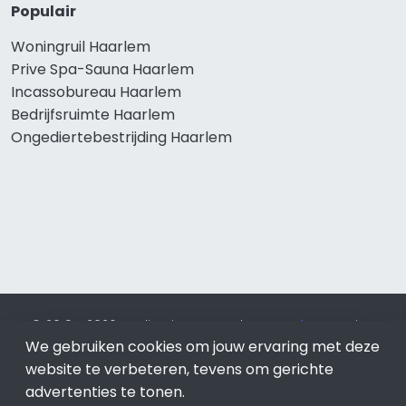
Populair
Woningruil Haarlem
Prive Spa-Sauna Haarlem
Incassobureau Haarlem
Bedrijfsruimte Haarlem
Ongediertebestrijding Haarlem
© 2019 - 2026 Realisatie en SEO door
SEO-bureau
Lion
We gebruiken cookies om jouw ervaring met deze
Internet. Betaal alleen voor bewezen resultaten?
SEO
optimalisatie No Cure No Pay
.
Haarlem
is onderdeel van Lion
website te verbeteren, tevens om gerichte
Internet.
advertenties te tonen.