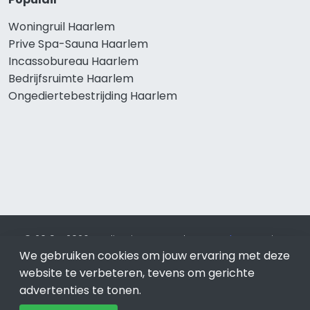
Woningruil Haarlem
Prive Spa-Sauna Haarlem
Incassobureau Haarlem
Bedrijfsruimte Haarlem
Ongediertebestrijding Haarlem
© 2019 - 2026 Realisatie en SEO door
SEO-bureau
Lion
We gebruiken cookies om jouw ervaring met deze
Internet. Betaal alleen voor bewezen resultaten?
SEO
optimalisatie No Cure No Pay
.
Haarlem
is onderdeel van Lion
website te verbeteren, tevens om gerichte
Internet.
advertenties te tonen.