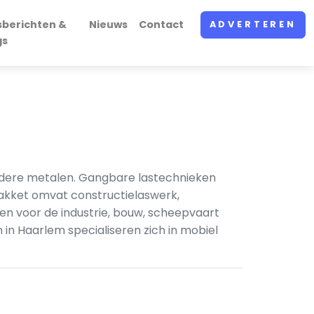
sberichten &
Nieuws
Contact
ADVERTEREN
gs
andere metalen. Gangbare lastechnieken
pakket omvat constructielaswerk,
en voor de industrie, bouw, scheepvaart
n in Haarlem specialiseren zich in mobiel