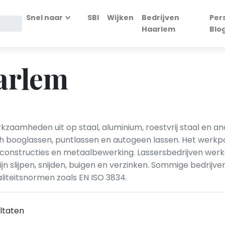
Snel naar
SBI
Wijken
Bedrijven
Per
Haarlem
Blo
arlem
kzaamheden uit op staal, aluminium, roestvrij staal en 
sch booglassen, puntlassen en autogeen lassen. Het werk
alconstructies en metaalbewerking. Lassersbedrijven werk
n slijpen, snijden, buigen en verzinken. Sommige bedrijve
liteitsnormen zoals EN ISO 3834.
ltaten