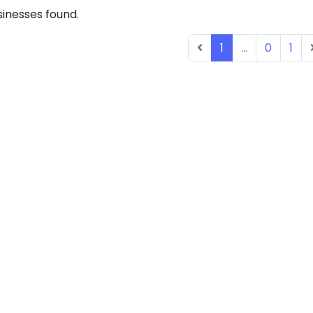
inesses found.
1
...
0
1