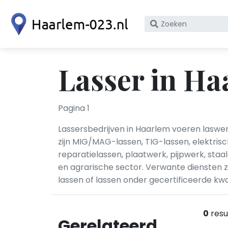
Zoek
op
bedrijfsnaam
of
Lasser in Ha
KvK
nummer
Pagina 1
Lassersbedrijven in Haarlem voeren laswer
zijn MIG/MAG-lassen, TIG-lassen, elektri
reparatielassen, plaatwerk, pijpwerk, sta
en agrarische sector. Verwante diensten zij
lassen of lassen onder gecertificeerde kwa
0
resu
Gerelateerd