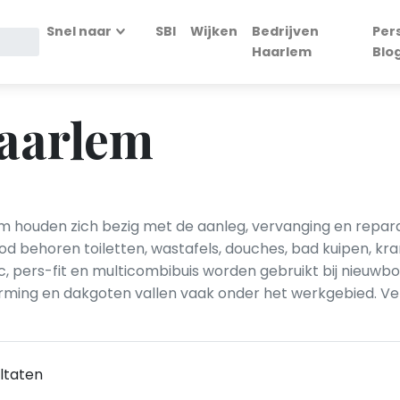
Snel naar
SBI
Wijken
Bedrijven
Per
Haarlem
Blo
Haarlem
lem houden zich bezig met de aanleg, vervanging en repara
od behoren toiletten, wastafels, douches, bad kuipen, kr
vc, pers-fit en multicombibuis worden gebruikt bij nieuw
rwarming en dakgoten vallen vaak onder het werkgebied. Ver
ltaten