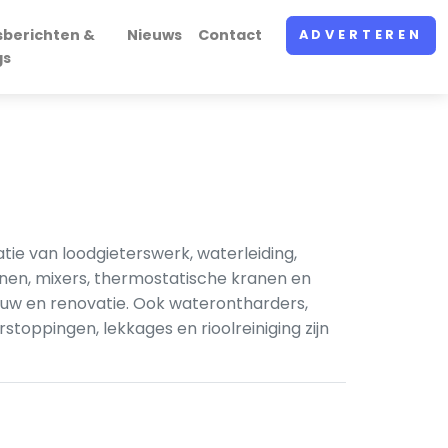
sberichten &
Nieuws
Contact
ADVERTEREN
gs
tie van loodgieterswerk, waterleiding,
anen, mixers, thermostatische kranen en
bouw en renovatie. Ook waterontharders,
stoppingen, lekkages en rioolreiniging zijn