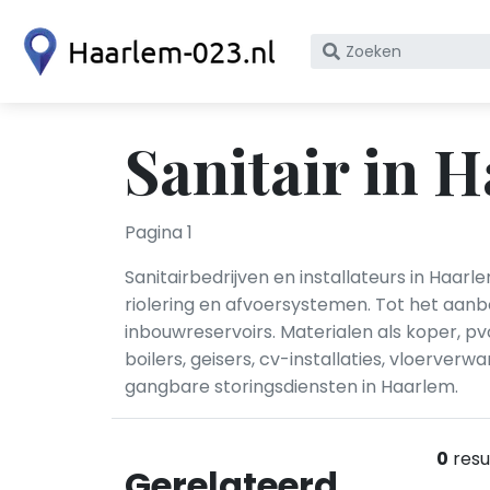
Zoek
op
bedrijfsnaam
of
Sanitair in 
KvK
nummer
Pagina 1
Sanitairbedrijven en installateurs in Haar
riolering en afvoersystemen. Tot het aanb
inbouwreservoirs. Materialen als koper, p
boilers, geisers, cv-installaties, vloerve
gangbare storingsdiensten in Haarlem.
0
resu
Gerelateerd