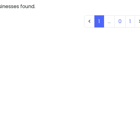
inesses found.
1
...
0
1