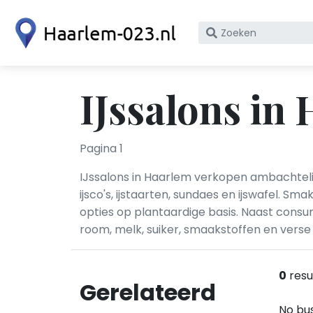
Zoek
op
bedrijfsnaam
of
IJssalons in
KvK
nummer
Pagina 1
IJssalons in Haarlem verkopen ambachtelijk 
ijsco's, ijstaarten, sundaes en ijswafel. 
opties op plantaardige basis. Naast consu
room, melk, suiker, smaakstoffen en vers
0
resu
Gerelateerd
No bus