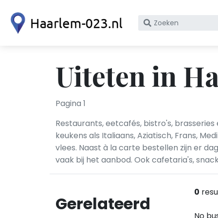
Zoek
op
bedrijfsnaam
of
Uiteten in H
KvK
nummer
Pagina 1
Restaurants, eetcafés, bistro's, brasserie
keukens als Italiaans, Aziatisch, Frans, Me
vlees. Naast à la carte bestellen zijn er
vaak bij het aanbod. Ook cafetaria's, sna
0
resu
Gerelateerd
No bus