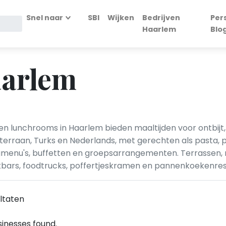
Snel naar
SBI
Wijken
Bedrijven
Per
Haarlem
Blo
aarlem
s en lunchrooms in Haarlem bieden maaltijden voor ontbij
diterraan, Turks en Nederlands, met gerechten als pasta, p
 dagmenu's, buffetten en groepsarrangementen. Terrassen,
ckbars, foodtrucks, poffertjeskramen en pannenkoekenres
ltaten
inesses found.