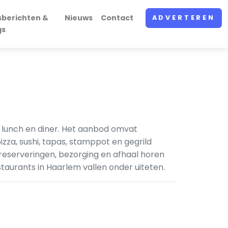
sberichten &
Nieuws
Contact
ADVERTEREN
gs
t, lunch en diner. Het aanbod omvat
izza, sushi, tapas, stamppot en gegrild
 reserveringen, bezorging en afhaal horen
taurants in Haarlem vallen onder uiteten.